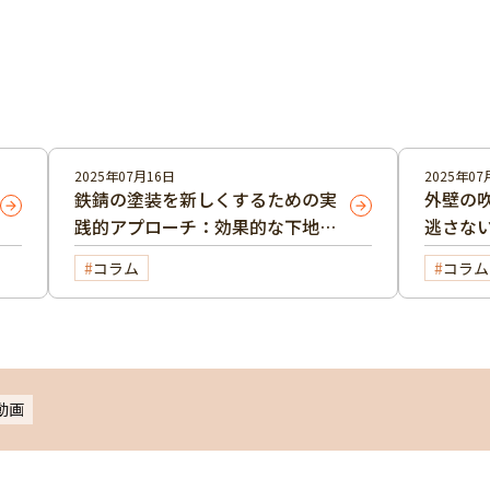
2025年07月16日
2025年07
鉄錆の塗装を新しくするための実
外壁の
践的アプローチ：効果的な下地処
逃さな
理と塗料の選び方
説
コラム
コラム
動画