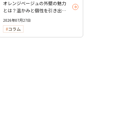
オレンジベージュの外壁の魅力
とは？温かみと個性を引き出す
選び方と注意点
2026年07月27日
コラム