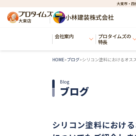
大東市・四
小林建装株式会社
大東店
会社案内
プロタイムズの
特長
HOME
ブログ
シリコン塗料におけるオス
>
>
Blog
ブログ
シリコン塗料における