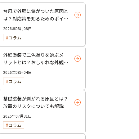
台風で外壁に傷がついた原因と
は？対応策を知るためのポイン
トを解説
2026年08月08日
コラム
外壁塗装で二色塗りを選ぶメ
リットとは？おしゃれな外観を
実現する塗り分けテクニック
2026年08月04日
コラム
基礎塗装が剥がれる原因とは？
放置のリスクについても解説
2026年07月31日
コラム