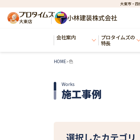
大東市・四
小林建装株式会社
大東店
会社案内
プロタイムズの
特長
HOME
色
>
Works
施工事例
選択したカテゴリ