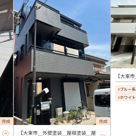
【大東市
ブルー系
ホワイト
完成
完成
【大東市＿外壁塗装＿屋根塗装＿屋