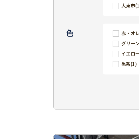
大東市
(
色
赤・オ
グリー
イエロ
黒系
(1)