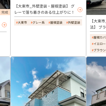
【大東市_外壁塗装・屋根塗装】 グ
レーで落ち着きのある仕上がりに！
完成
【大東市
大東市
グレー系
屋根塗装
外壁塗装
法】 ブ
せががお
屋根カバ
イエロー
ブラウン