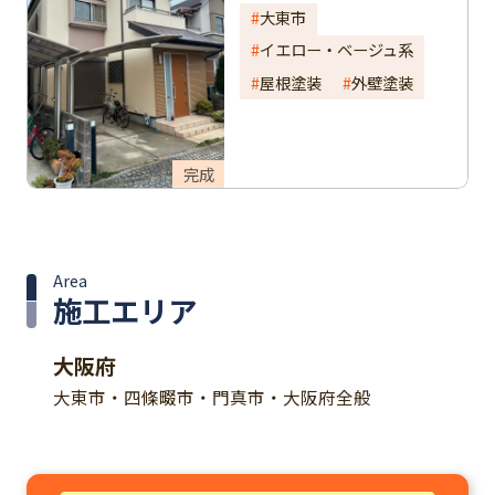
気のベージュでス
大東市
タイリッシュに！
イエロー・ベージュ系
屋根塗装
外壁塗装
完成
Area
施工エリア
大阪府
大東市・四條畷市・門真市・大阪府全般