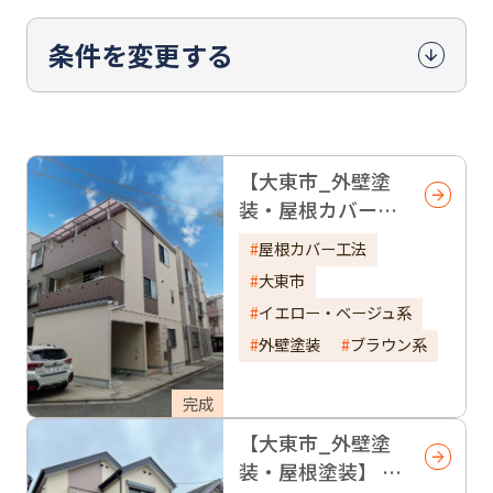
条件を変更する
【大東市_外壁塗
装・屋根カバー工
法】 ブラウン＆ベ
屋根カバー工法
ージュの組み合わ
大東市
せががおしゃれ！
イエロー・ベージュ系
外壁塗装
ブラウン系
完成
【大東市_外壁塗
装・屋根塗装】 人